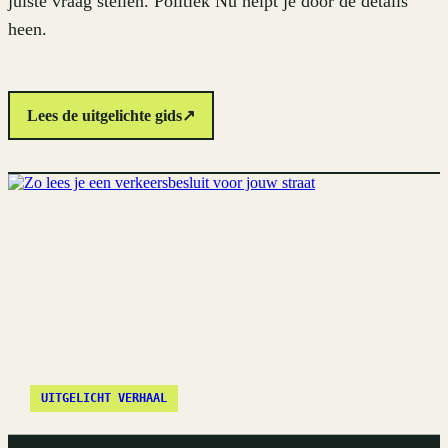
juiste vraag stellen. Politiek Nu helpt je door de details
heen.
Lees de uitgelichte gids
↗
UITGELICHT VERHAAL