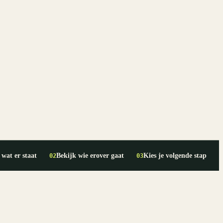
 wat er staat
Bekijk wie erover gaat
Kies je volgende stap
02
03