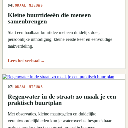
04
LOKAAL NIEUWS
Kleine buurtideeën die mensen
samenbrengen
Start een haalbaar buurtidee met een duidelijk doel,
persoonlijke uitnodiging, kleine eerste keer en eenvoudige
taakverdeling.
Lees het verhaal
→
07
LOKAAL NIEUWS
Regenwater in de straat: zo maak je een
praktisch buurtplan
Met observaties, kleine maatregelen en duidelijke
verantwoordelijkheden kun je wateroverlast bespreekbaar
maken zonder direct een groot project te beloven.