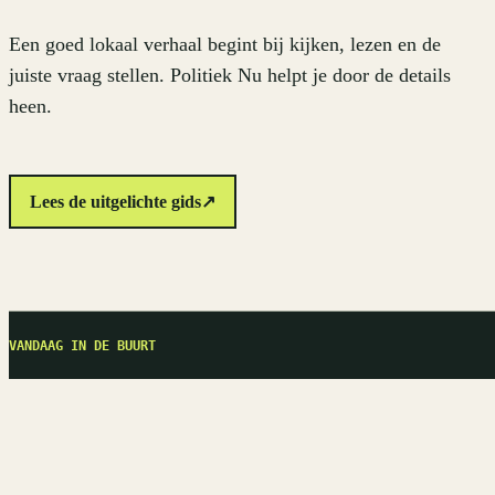
Een goed lokaal verhaal begint bij kijken, lezen en de
juiste vraag stellen. Politiek Nu helpt je door de details
heen.
Lees de uitgelichte gids
↗
VANDAAG IN DE BUURT