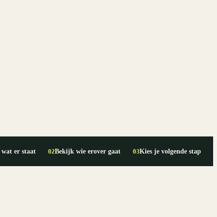
 wat er staat
Bekijk wie erover gaat
Kies je volgende stap
02
03