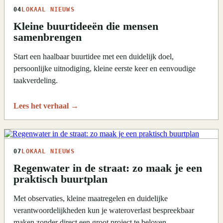
04
LOKAAL NIEUWS
Kleine buurtideeën die mensen
samenbrengen
Start een haalbaar buurtidee met een duidelijk doel,
persoonlijke uitnodiging, kleine eerste keer en eenvoudige
taakverdeling.
Lees het verhaal
→
07
LOKAAL NIEUWS
Regenwater in de straat: zo maak je een
praktisch buurtplan
Met observaties, kleine maatregelen en duidelijke
verantwoordelijkheden kun je wateroverlast bespreekbaar
maken zonder direct een groot project te beloven.