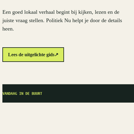
Een goed lokaal verhaal begint bij kijken, lezen en de
juiste vraag stellen. Politiek Nu helpt je door de details
heen.
Lees de uitgelichte gids
↗
VANDAAG IN DE BUURT