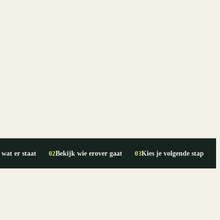
 wat er staat
Bekijk wie erover gaat
Kies je volgende stap
02
03