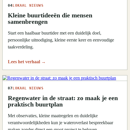
04
LOKAAL NIEUWS
Kleine buurtideeën die mensen
samenbrengen
Start een haalbaar buurtidee met een duidelijk doel,
persoonlijke uitnodiging, kleine eerste keer en eenvoudige
taakverdeling.
Lees het verhaal
→
07
LOKAAL NIEUWS
Regenwater in de straat: zo maak je een
praktisch buurtplan
Met observaties, kleine maatregelen en duidelijke
verantwoordelijkheden kun je wateroverlast bespreekbaar
maken zonder direct een groot project te beloven.