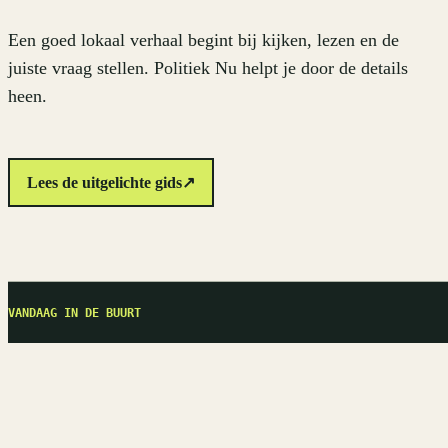
Een goed lokaal verhaal begint bij kijken, lezen en de
juiste vraag stellen. Politiek Nu helpt je door de details
heen.
Lees de uitgelichte gids
↗
VANDAAG IN DE BUURT