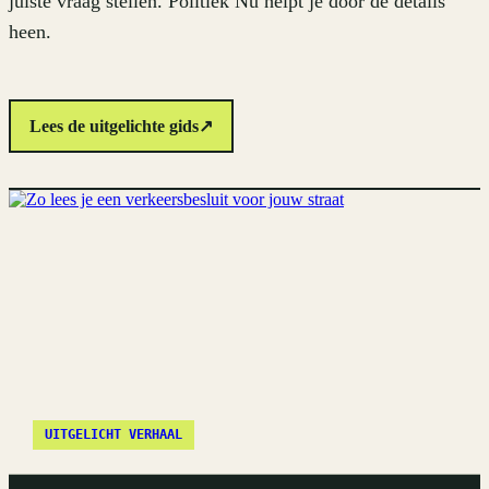
juiste vraag stellen. Politiek Nu helpt je door de details
heen.
Lees de uitgelichte gids
↗
UITGELICHT VERHAAL