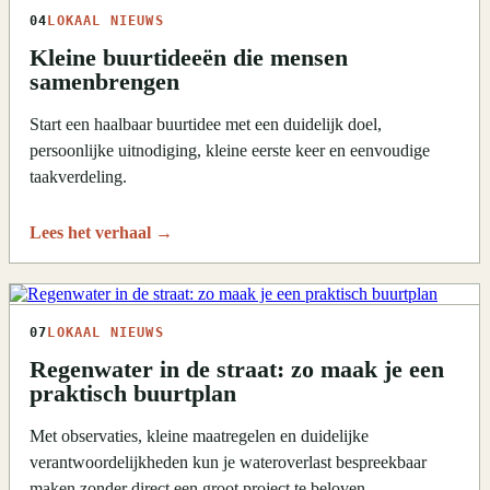
04
LOKAAL NIEUWS
Kleine buurtideeën die mensen
samenbrengen
Start een haalbaar buurtidee met een duidelijk doel,
persoonlijke uitnodiging, kleine eerste keer en eenvoudige
taakverdeling.
Lees het verhaal
→
07
LOKAAL NIEUWS
Regenwater in de straat: zo maak je een
praktisch buurtplan
Met observaties, kleine maatregelen en duidelijke
verantwoordelijkheden kun je wateroverlast bespreekbaar
maken zonder direct een groot project te beloven.