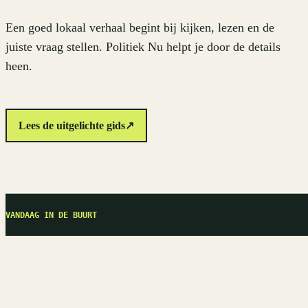
Een goed lokaal verhaal begint bij kijken, lezen en de
juiste vraag stellen. Politiek Nu helpt je door de details
heen.
Lees de uitgelichte gids
↗
VANDAAG IN DE BUURT