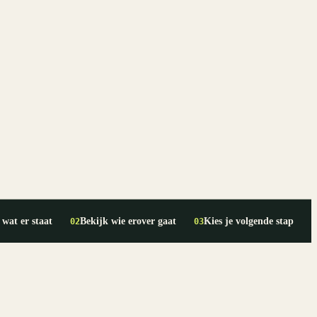
 wat er staat
Bekijk wie erover gaat
Kies je volgende stap
02
03