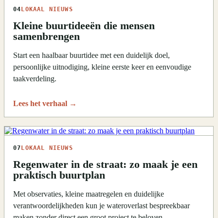
04
LOKAAL NIEUWS
Kleine buurtideeën die mensen
samenbrengen
Start een haalbaar buurtidee met een duidelijk doel,
persoonlijke uitnodiging, kleine eerste keer en eenvoudige
taakverdeling.
Lees het verhaal
→
07
LOKAAL NIEUWS
Regenwater in de straat: zo maak je een
praktisch buurtplan
Met observaties, kleine maatregelen en duidelijke
verantwoordelijkheden kun je wateroverlast bespreekbaar
maken zonder direct een groot project te beloven.