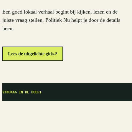
Een goed lokaal verhaal begint bij kijken, lezen en de
juiste vraag stellen. Politiek Nu helpt je door de details
heen.
Lees de uitgelichte gids
↗
VANDAAG IN DE BUURT