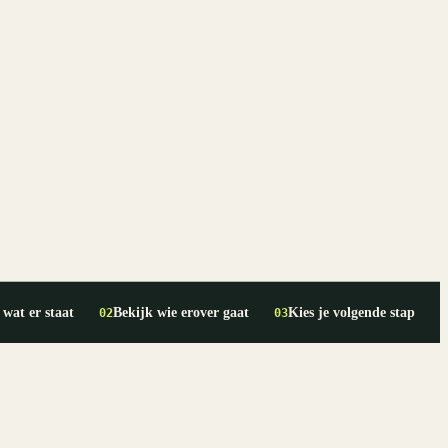
 wat er staat
Bekijk wie erover gaat
Kies je volgende stap
02
03