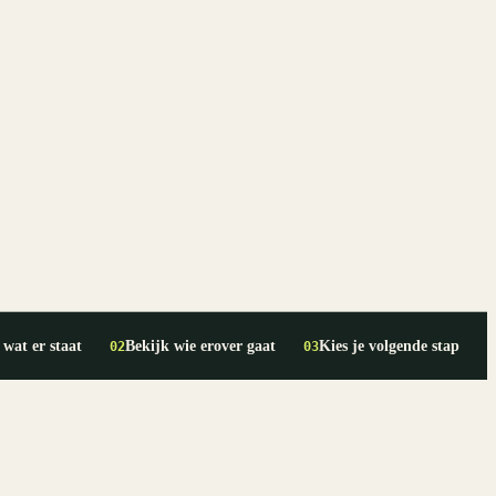
 wat er staat
Bekijk wie erover gaat
Kies je volgende stap
02
03