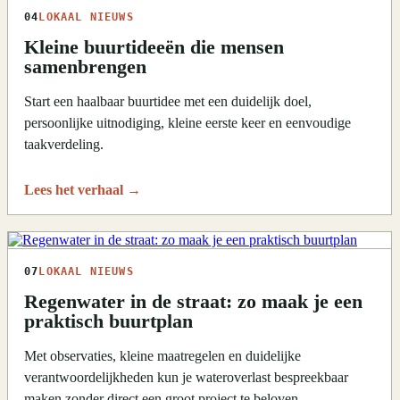
04
LOKAAL NIEUWS
Kleine buurtideeën die mensen
samenbrengen
Start een haalbaar buurtidee met een duidelijk doel,
persoonlijke uitnodiging, kleine eerste keer en eenvoudige
taakverdeling.
Lees het verhaal
→
07
LOKAAL NIEUWS
Regenwater in de straat: zo maak je een
praktisch buurtplan
Met observaties, kleine maatregelen en duidelijke
verantwoordelijkheden kun je wateroverlast bespreekbaar
maken zonder direct een groot project te beloven.