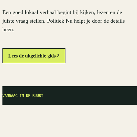
Een goed lokaal verhaal begint bij kijken, lezen en de
juiste vraag stellen. Politiek Nu helpt je door de details
heen.
Lees de uitgelichte gids
↗
VANDAAG IN DE BUURT