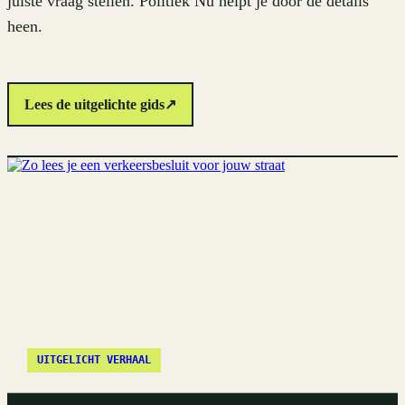
juiste vraag stellen. Politiek Nu helpt je door de details
heen.
Lees de uitgelichte gids
↗
UITGELICHT VERHAAL