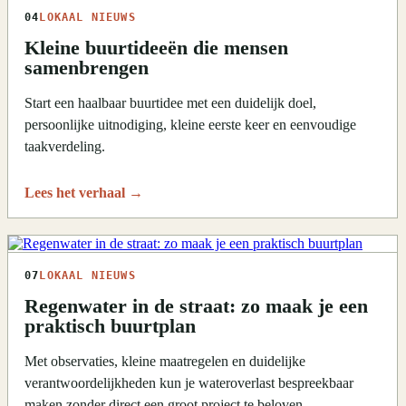
04
LOKAAL NIEUWS
Kleine buurtideeën die mensen
samenbrengen
Start een haalbaar buurtidee met een duidelijk doel,
persoonlijke uitnodiging, kleine eerste keer en eenvoudige
taakverdeling.
Lees het verhaal
→
07
LOKAAL NIEUWS
Regenwater in de straat: zo maak je een
praktisch buurtplan
Met observaties, kleine maatregelen en duidelijke
verantwoordelijkheden kun je wateroverlast bespreekbaar
maken zonder direct een groot project te beloven.