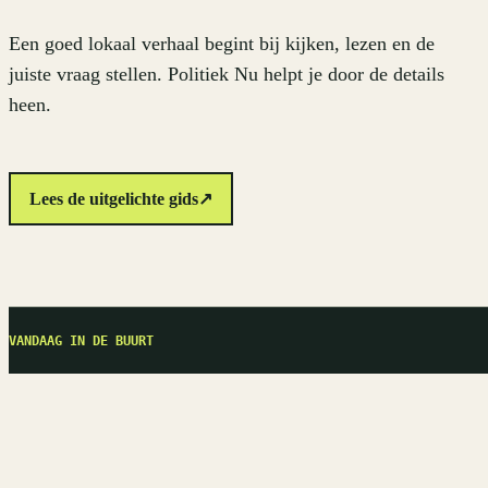
Een goed lokaal verhaal begint bij kijken, lezen en de
juiste vraag stellen. Politiek Nu helpt je door de details
heen.
Lees de uitgelichte gids
↗
VANDAAG IN DE BUURT