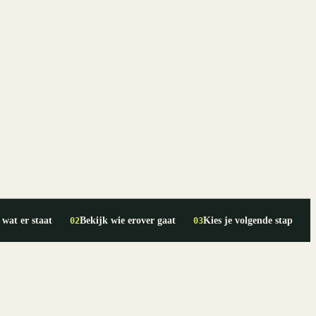
 wat er staat
Bekijk wie erover gaat
Kies je volgende stap
02
03