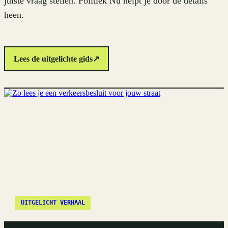
juiste vraag stellen. Politiek Nu helpt je door de details
heen.
Lees de uitgelichte gids
↗
UITGELICHT VERHAAL